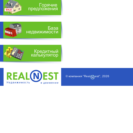
© компания
"Real
est"
,
2026