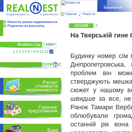
Главная
Новости
Новости рынка недвижимости
23/12/05
Подписка на рассылку
На Тверській гине
Выбрать год:
2004
1
2
3
4
5
6
7
8
9
10
11
12
Будинку номер сім п
Дніпропетровська,
проблем він може
стверджують мешканц
сюжет у нашому ве
швидше за все, не 
Ранок Тамари Вербич
облюбували грома
останній рік вона