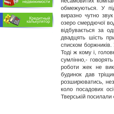
несамовитих компа
обмежуються. У під
виразно чутно звук
озеро смердючої во
відбувається за о
двадцять шість пр
списком боржників. 
Тоді ж кому і, голо
сумлінно,- говорят
роботи жек не вик
будинок дав тріщи
розширюватись, не
коло посадових ос
Тверській посилали 