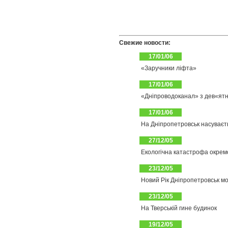
Свежие новости:
17/01/06
«Заручники ліфта»
17/01/06
«Дніпроводоканал» з дев«ят
17/01/06
На Дніпропетровськ насуваєт
27/12/05
Екологічна катастрофа окрем
23/12/05
Новий Рік Дніпропетровськ мо
23/12/05
На Тверській гине будинок
19/12/05