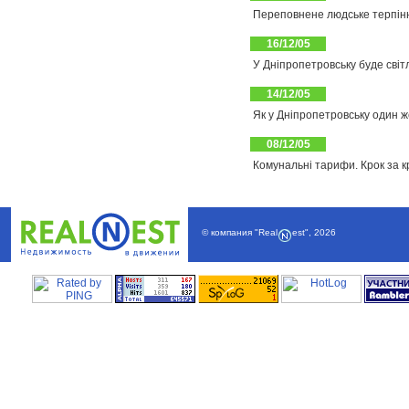
Переповнене людське терпінн
16/12/05
У Дніпропетровську буде світ
14/12/05
Як у Дніпропетровську один 
08/12/05
Комунальні тарифи. Крок за 
© компания
"Real
est"
,
2026