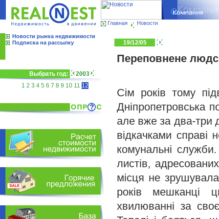
Главная
Новости
Новости рынка недвижимости
19/12/05
Подписка на рассылку
Переповнене людсь
Выбрать год:
2003
1
2
3
4
5
6
7
8
9
10
11
12
Сім років тому під
Дніпропетровська по
але вже за два-три 
відкачками справі н
комунальні служби.
листів, адресовани
місця не зрушувалас
років мешканці ц
хвилюванні за сво