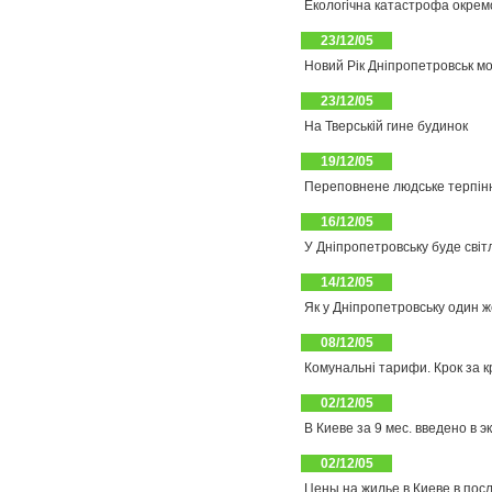
Екологічна катастрофа окрем
23/12/05
Новий Рік Дніпропетровськ мо
23/12/05
На Тверській гине будинок
19/12/05
Переповнене людське терпінн
16/12/05
У Дніпропетровську буде світ
14/12/05
Як у Дніпропетровську один 
08/12/05
Комунальні тарифи. Крок за 
02/12/05
В Киеве за 9 мес. введено в э
02/12/05
Цены на жилье в Киеве в пос