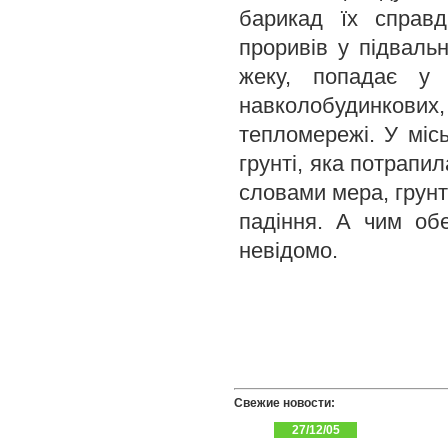
барикад їх справ
проривів у підваль
жеку, попадає у
навколобудинкови
тепломережі. У міс
грунті, яка потрапи
словами мера, грунт
падіння. А чим об
невідомо.
Свежие новости:
27/12/05