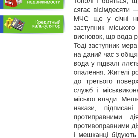
Тополі і бояться, щ
сягає вісімдесяти 
МЧС ще у січні ни
заступник міськог
висновок, що вода р
Тоді заступник мера
на даний час з обіц
вода у підвалі ллєт
опалення. Жителі ро
до третього повер
служб і міськвикон
міської влади. Мешк
накази, підписан
протиправними ді
противоправними ді
і мешканці бідують